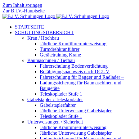
Zum Inhalt springen
Zur B.i.V.-Hauptseite
STARTSEITE
SCHULUNGSÜBERSICHT
Kran / Hochbau
Jährliche Kranführerunterweisung
Turmdrehkranführer
Gerätetraining Krane
Baumaschinen / Tiefbau
Fahrerschulung Bodenverdichtung
Befähigungsnachweis nach DGUV
Fahrerschulung für Bagger und Radlader –
Ladungssicherung für Baumaschinen und
Baugeräte
Teleskoplader Stufe 1
Gabelstapler / Teleskoplader
Gabelstaplerfahrer
Jährliche Unterweisung Gabelstapler
Teleskoplader Stufe 1
Unterweisungen / Sicherheit
Jährliche Kranführerunterweisung
Jährliche Unterweisung Gabelstapler
Ladungssicherung für Baumaschinen und