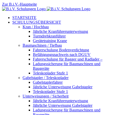
Zum
Zur B.i.V.-Hauptseite
Inhalt
springen
STARTSEITE
SCHULUNGSÜBERSICHT
Kran / Hochbau
Jährliche Kranführerunterweisung
Turmdrehkranführer
Gerätetraining Krane
Baumaschinen / Tiefbau
Fahrerschulung Bodenverdichtung
Befähigungsnachweis nach DGUV
Fahrerschulung für Bagger und Radlader –
Ladungssicherung für Baumaschinen und
Baugeräte
Teleskoplader Stufe 1
Gabelstapler / Teleskoplader
Gabelstaplerfahrer
Jährliche Unterweisung Gabelstapler
Teleskoplader Stufe 1
Unterweisungen / Sicherheit
Jährliche Kranführerunterweisung
Jährliche Unterweisung Gabelstapler
Ladungssicherung für Baumaschinen und
Baugeräte