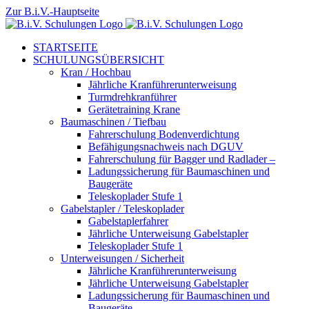
Zum
Zur B.i.V.-Hauptseite
Inhalt
springen
STARTSEITE
SCHULUNGSÜBERSICHT
Kran / Hochbau
Jährliche Kranführerunterweisung
Turmdrehkranführer
Gerätetraining Krane
Baumaschinen / Tiefbau
Fahrerschulung Bodenverdichtung
Befähigungsnachweis nach DGUV
Fahrerschulung für Bagger und Radlader –
Ladungssicherung für Baumaschinen und
Baugeräte
Teleskoplader Stufe 1
Gabelstapler / Teleskoplader
Gabelstaplerfahrer
Jährliche Unterweisung Gabelstapler
Teleskoplader Stufe 1
Unterweisungen / Sicherheit
Jährliche Kranführerunterweisung
Jährliche Unterweisung Gabelstapler
Ladungssicherung für Baumaschinen und
Baugeräte