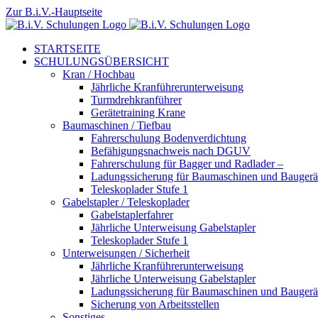
Zum
Zur B.i.V.-Hauptseite
Inhalt
springen
STARTSEITE
SCHULUNGSÜBERSICHT
Kran / Hochbau
Jährliche Kranführerunterweisung
Turmdrehkranführer
Gerätetraining Krane
Baumaschinen / Tiefbau
Fahrerschulung Bodenverdichtung
Befähigungsnachweis nach DGUV
Fahrerschulung für Bagger und Radlader –
Ladungssicherung für Baumaschinen und Baugerä
Teleskoplader Stufe 1
Gabelstapler / Teleskoplader
Gabelstaplerfahrer
Jährliche Unterweisung Gabelstapler
Teleskoplader Stufe 1
Unterweisungen / Sicherheit
Jährliche Kranführerunterweisung
Jährliche Unterweisung Gabelstapler
Ladungssicherung für Baumaschinen und Baugerä
Sicherung von Arbeitsstellen
Sonstiges