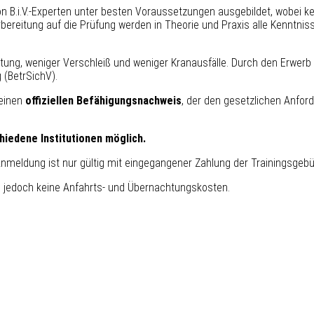
on B.i.V.-Experten unter besten Voraussetzungen ausgebildet, wobei 
ereitung auf die Prüfung werden in Theorie und Praxis alle Kenntnisse 
ung, weniger Verschleiß und weniger Kranausfälle. Durch den Erwerb d
 (BetrSichV).
 einen
offiziellen Befähigungsnachweis
, der den gesetzlichen Anfor
hiedene Institutionen möglich.
Anmeldung ist nur gültig mit eingegangener Zahlung der Trainingsge
g, jedoch keine Anfahrts- und Übernachtungskosten.