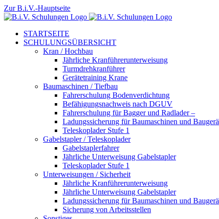
Zum
Zur B.i.V.-Hauptseite
Inhalt
springen
STARTSEITE
SCHULUNGSÜBERSICHT
Kran / Hochbau
Jährliche Kranführerunterweisung
Turmdrehkranführer
Gerätetraining Krane
Baumaschinen / Tiefbau
Fahrerschulung Bodenverdichtung
Befähigungsnachweis nach DGUV
Fahrerschulung für Bagger und Radlader –
Ladungssicherung für Baumaschinen und Baugerä
Teleskoplader Stufe 1
Gabelstapler / Teleskoplader
Gabelstaplerfahrer
Jährliche Unterweisung Gabelstapler
Teleskoplader Stufe 1
Unterweisungen / Sicherheit
Jährliche Kranführerunterweisung
Jährliche Unterweisung Gabelstapler
Ladungssicherung für Baumaschinen und Baugerä
Sicherung von Arbeitsstellen
Sonstiges