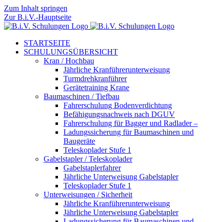
Zum Inhalt springen
Zur B.i.V.-Hauptseite
STARTSEITE
SCHULUNGSÜBERSICHT
Kran / Hochbau
Jährliche Kranführerunterweisung
Turmdrehkranführer
Gerätetraining Krane
Baumaschinen / Tiefbau
Fahrerschulung Bodenverdichtung
Befähigungsnachweis nach DGUV
Fahrerschulung für Bagger und Radlader –
Ladungssicherung für Baumaschinen und
Baugeräte
Teleskoplader Stufe 1
Gabelstapler / Teleskoplader
Gabelstaplerfahrer
Jährliche Unterweisung Gabelstapler
Teleskoplader Stufe 1
Unterweisungen / Sicherheit
Jährliche Kranführerunterweisung
Jährliche Unterweisung Gabelstapler
Ladungssicherung für Baumaschinen und